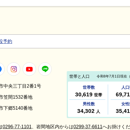
設予約
Facebook
Instagram
Youtube
LINE
笠間市中央三丁目2番1号
間市笠間1532番地
間市下郷5140番地
は
0296-77-1101
、岩間地区内からは
0299-37-6611
へお掛けくだ