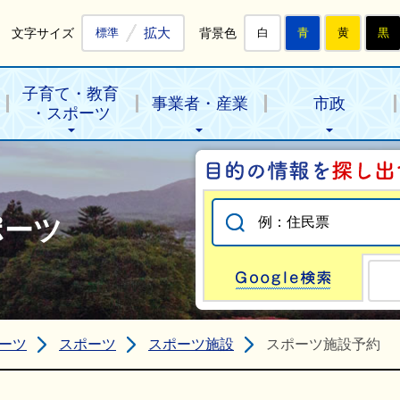
拡大
文字サイズ
背景色
標準
白
青
黄
黒
子育て・教育
事業者・産業
市政
・スポーツ
ポーツ
Go
ーツ
スポーツ
スポーツ施設
スポーツ施設予約