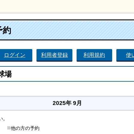
予約
ログイン
利用者登録
利用規約
使
球場
。
2025年 9月
い。
■
後）
他の方の予約