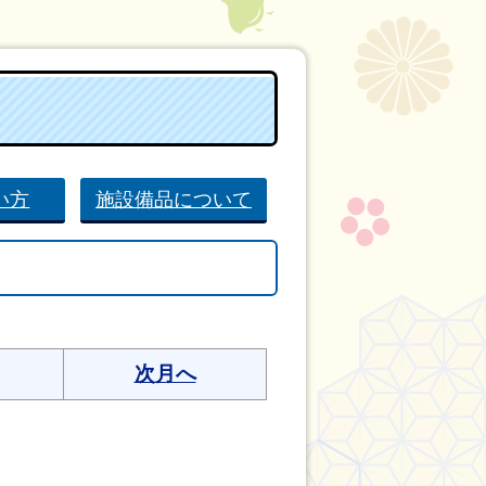
い方
施設備品について
次月へ