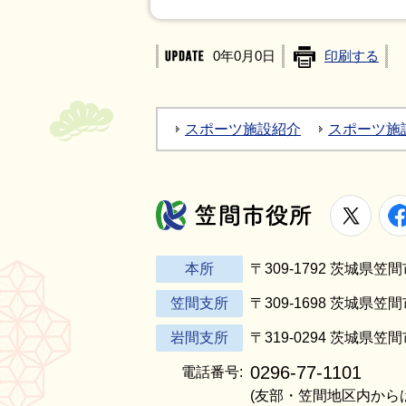
0年0月0日
印刷する
スポーツ施設紹介
スポーツ施
X
笠間市役所
本所
〒309-1792 茨城県
笠間支所
〒309-1698 茨城県笠
岩間支所
〒319-0294 茨城県笠
0296-77-1101
電話番号:
(友部・笠間地区内から