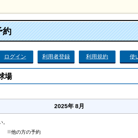
予約
ログイン
利用者登録
利用規約
使
球場
。
2025年 8月
い。
■
後）
他の方の予約