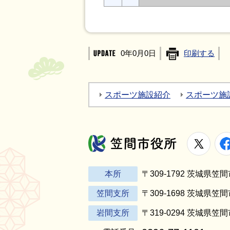
0年0月0日
印刷する
スポーツ施設紹介
スポーツ施
X
笠間市役所
本所
〒309-1792 茨城県
笠間支所
〒309-1698 茨城県笠
岩間支所
〒319-0294 茨城県笠