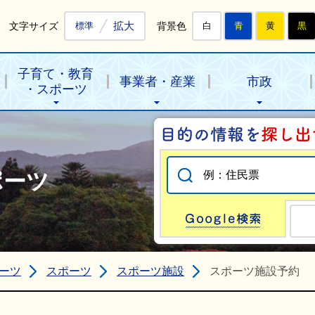
拡大
文字サイズ
背景色
標準
白
青
黄
黒
子育て・教育
事業者・産業
市政
・スポーツ
ポーツ
Go
ーツ
スポーツ
スポーツ施設
スポーツ施設予約