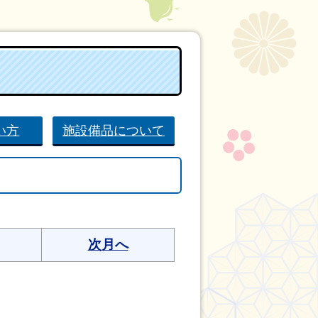
い方
施設備品について
次月へ