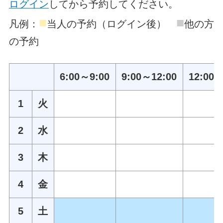
ログイン
してから予約してください。
■
■
凡例：
当人の予約（ログイン後）
他の方
の予約
6:00～9:00
9:00～12:00
12:00～
1
火
2
水
3
木
4
金
5
土