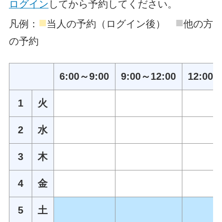
ログイン
してから予約してください。
■
■
凡例：
当人の予約（ログイン後）
他の方
の予約
6:00～9:00
9:00～12:00
12:00～
1
火
2
水
3
木
4
金
5
土