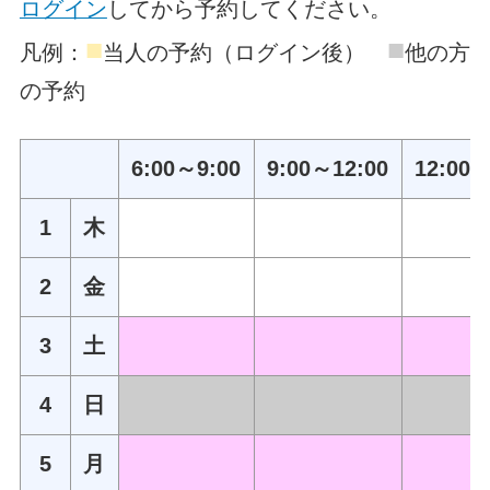
ログイン
してから予約してください。
■
■
凡例：
当人の予約（ログイン後）
他の方
の予約
6:00～9:00
9:00～12:00
12:00～
1
木
2
金
3
土
4
日
5
月