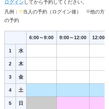
ログイン
してから予約してください。
■
■
凡例：
当人の予約（ログイン後）
他の方
の予約
6:00～9:00
9:00～12:00
12:00～
1
水
2
木
3
金
4
土
5
日