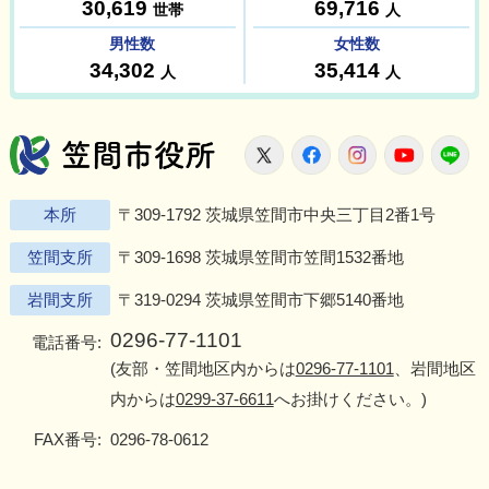
笠間市役所
X
Facebook
Instagram
Youtu
L
本所
〒309-1792 茨城県笠間市中央三丁目2番1号
笠間支所
〒309-1698 茨城県笠間市笠間1532番地
岩間支所
〒319-0294 茨城県笠間市下郷5140番地
0296-77-1101
電話番号:
(友部・笠間地区内からは
0296-77-1101
、岩間地区
内からは
0299-37-6611
へお掛けください。)
FAX番号:
0296-78-0612