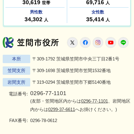
笠間市役所
X
Facebook
Instagram
Youtu
L
本所
〒309-1792 茨城県笠間市中央三丁目2番1号
笠間支所
〒309-1698 茨城県笠間市笠間1532番地
岩間支所
〒319-0294 茨城県笠間市下郷5140番地
0296-77-1101
電話番号:
(友部・笠間地区内からは
0296-77-1101
、岩間地区
内からは
0299-37-6611
へお掛けください。)
FAX番号:
0296-78-0612