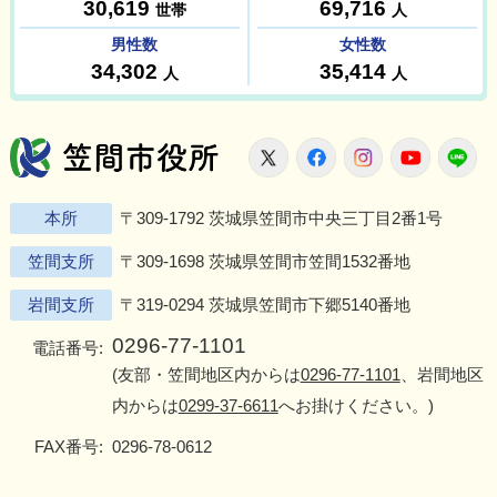
笠間市役所
X
Facebook
Instagram
Youtu
L
本所
〒309-1792 茨城県笠間市中央三丁目2番1号
笠間支所
〒309-1698 茨城県笠間市笠間1532番地
岩間支所
〒319-0294 茨城県笠間市下郷5140番地
0296-77-1101
電話番号:
(友部・笠間地区内からは
0296-77-1101
、岩間地区
内からは
0299-37-6611
へお掛けください。)
FAX番号:
0296-78-0612