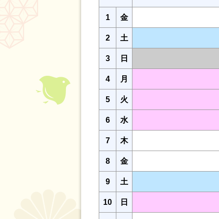
1
金
2
土
3
日
4
月
5
火
6
水
7
木
8
金
9
土
10
日