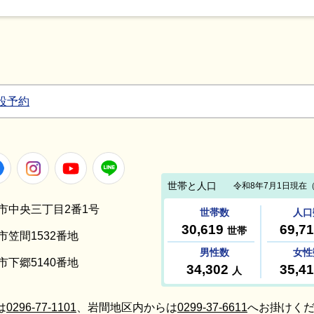
設予約
Facebook
Instagram
Youtube
LINE
笠間市中央三丁目2番1号
間市笠間1532番地
間市下郷5140番地
は
0296-77-1101
、岩間地区内からは
0299-37-6611
へお掛けくだ