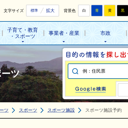
拡大
文字サイズ
背景色
標準
白
青
黄
黒
子育て・教育
事業者・産業
市政
・スポーツ
ポーツ
Go
ーツ
スポーツ
スポーツ施設
スポーツ施設予約