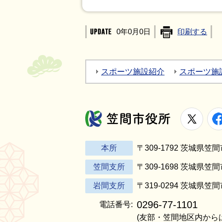
0年0月0日
印刷する
スポーツ施設紹介
スポーツ施
X
笠間市役所
本所
〒309-1792 茨城県
笠間支所
〒309-1698 茨城県笠
岩間支所
〒319-0294 茨城県笠
0296-77-1101
電話番号:
(友部・笠間地区内から