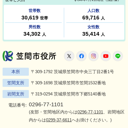
笠間市役所
X
Facebook
Instagram
Youtu
L
本所
〒309-1792 茨城県笠間市中央三丁目2番1号
笠間支所
〒309-1698 茨城県笠間市笠間1532番地
岩間支所
〒319-0294 茨城県笠間市下郷5140番地
0296-77-1101
電話番号:
(友部・笠間地区内からは
0296-77-1101
、岩間地区
内からは
0299-37-6611
へお掛けください。)