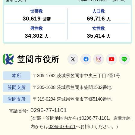
笠間市役所
X
Facebook
Instagram
Youtu
L
本所
〒309-1792 茨城県笠間市中央三丁目2番1号
笠間支所
〒309-1698 茨城県笠間市笠間1532番地
岩間支所
〒319-0294 茨城県笠間市下郷5140番地
0296-77-1101
電話番号:
(友部・笠間地区内からは
0296-77-1101
、岩間地区
内からは
0299-37-6611
へお掛けください。)