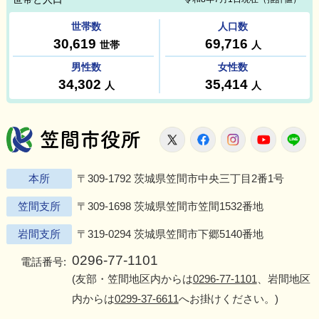
笠間市役所
X
Facebook
Instagram
Youtu
L
本所
〒309-1792 茨城県笠間市中央三丁目2番1号
笠間支所
〒309-1698 茨城県笠間市笠間1532番地
岩間支所
〒319-0294 茨城県笠間市下郷5140番地
0296-77-1101
電話番号:
(友部・笠間地区内からは
0296-77-1101
、岩間地区
内からは
0299-37-6611
へお掛けください。)