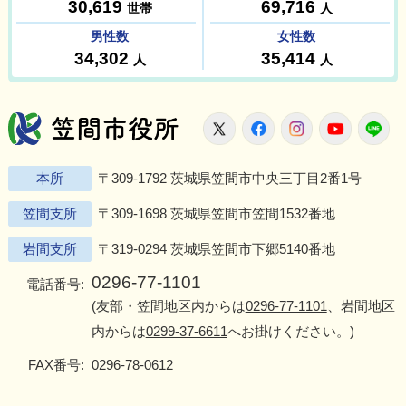
笠間市役所
X
Facebook
Instagram
Youtu
L
本所
〒309-1792 茨城県笠間市中央三丁目2番1号
笠間支所
〒309-1698 茨城県笠間市笠間1532番地
岩間支所
〒319-0294 茨城県笠間市下郷5140番地
0296-77-1101
電話番号:
(友部・笠間地区内からは
0296-77-1101
、岩間地区
内からは
0299-37-6611
へお掛けください。)
FAX番号:
0296-78-0612