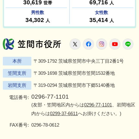
笠間市役所
X
Facebook
Instagram
Youtu
L
本所
〒309-1792 茨城県笠間市中央三丁目2番1号
笠間支所
〒309-1698 茨城県笠間市笠間1532番地
岩間支所
〒319-0294 茨城県笠間市下郷5140番地
0296-77-1101
電話番号:
(友部・笠間地区内からは
0296-77-1101
、岩間地区
内からは
0299-37-6611
へお掛けください。)
FAX番号:
0296-78-0612