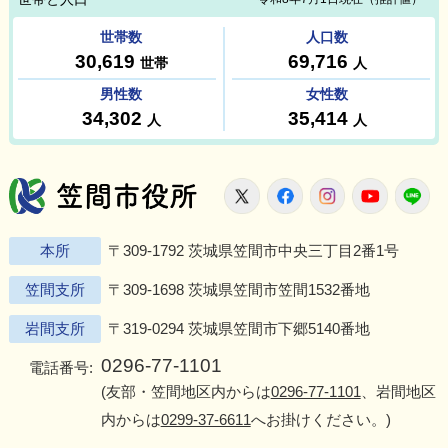
笠間市役所
X
Facebook
Instagram
Youtu
L
本所
〒309-1792 茨城県笠間市中央三丁目2番1号
笠間支所
〒309-1698 茨城県笠間市笠間1532番地
岩間支所
〒319-0294 茨城県笠間市下郷5140番地
0296-77-1101
電話番号:
(友部・笠間地区内からは
0296-77-1101
、岩間地区
内からは
0299-37-6611
へお掛けください。)