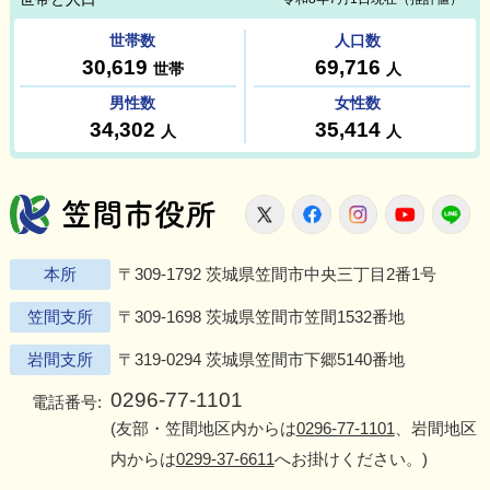
笠間市役所
X
Facebook
Instagram
Youtu
L
本所
〒309-1792 茨城県笠間市中央三丁目2番1号
笠間支所
〒309-1698 茨城県笠間市笠間1532番地
岩間支所
〒319-0294 茨城県笠間市下郷5140番地
0296-77-1101
電話番号:
(友部・笠間地区内からは
0296-77-1101
、岩間地区
内からは
0299-37-6611
へお掛けください。)