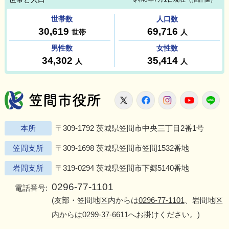
笠間市役所
X
Facebook
Instagram
Youtu
L
本所
〒309-1792 茨城県笠間市中央三丁目2番1号
笠間支所
〒309-1698 茨城県笠間市笠間1532番地
岩間支所
〒319-0294 茨城県笠間市下郷5140番地
0296-77-1101
電話番号:
(友部・笠間地区内からは
0296-77-1101
、岩間地区
内からは
0299-37-6611
へお掛けください。)