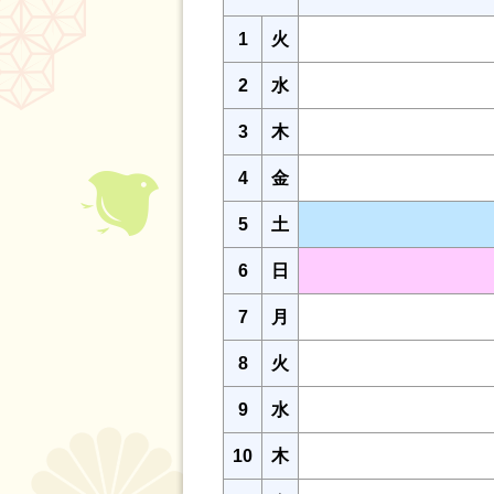
1
火
2
水
3
木
4
金
5
土
6
日
7
月
8
火
9
水
10
木