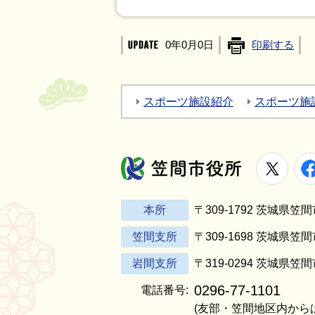
0年0月0日
印刷する
スポーツ施設紹介
スポーツ施
X
笠間市役所
本所
〒309-1792 茨城県
笠間支所
〒309-1698 茨城県笠
岩間支所
〒319-0294 茨城県笠
0296-77-1101
電話番号:
(友部・笠間地区内から