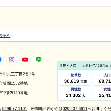
設予約
Facebook
Instagram
Youtube
LINE
笠間市中央三丁目2番1号
間市笠間1532番地
間市下郷5140番地
は
0296-77-1101
、岩間地区内からは
0299-37-6611
へお掛けくだ