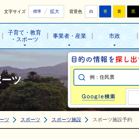
拡大
文字サイズ
背景色
標準
白
青
黄
黒
子育て・教育
事業者・産業
市政
・スポーツ
ポーツ
Go
ーツ
スポーツ
スポーツ施設
スポーツ施設予約