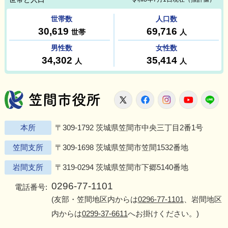
笠間市役所
X
Facebook
Instagram
Youtu
L
本所
〒309-1792 茨城県笠間市中央三丁目2番1号
笠間支所
〒309-1698 茨城県笠間市笠間1532番地
岩間支所
〒319-0294 茨城県笠間市下郷5140番地
0296-77-1101
電話番号:
(友部・笠間地区内からは
0296-77-1101
、岩間地区
内からは
0299-37-6611
へお掛けください。)