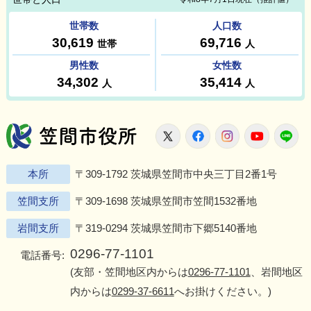
笠間市役所
X
Facebook
Instagram
Youtu
L
本所
〒309-1792 茨城県笠間市中央三丁目2番1号
笠間支所
〒309-1698 茨城県笠間市笠間1532番地
岩間支所
〒319-0294 茨城県笠間市下郷5140番地
0296-77-1101
電話番号:
(友部・笠間地区内からは
0296-77-1101
、岩間地区
内からは
0299-37-6611
へお掛けください。)