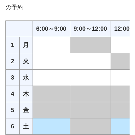
の予約
6:00～9:00
9:00～12:00
12:00～
1
月
2
火
3
水
4
木
5
金
6
土