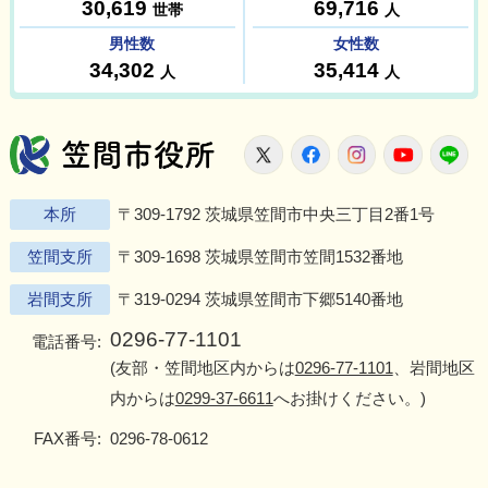
笠間市役所
X
Facebook
Instagram
Youtu
L
本所
〒309-1792 茨城県笠間市中央三丁目2番1号
笠間支所
〒309-1698 茨城県笠間市笠間1532番地
岩間支所
〒319-0294 茨城県笠間市下郷5140番地
0296-77-1101
電話番号:
(友部・笠間地区内からは
0296-77-1101
、岩間地区
内からは
0299-37-6611
へお掛けください。)
FAX番号:
0296-78-0612