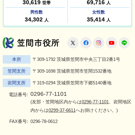
笠間市役所
X
Facebook
Instagram
Youtu
L
本所
〒309-1792 茨城県笠間市中央三丁目2番1号
笠間支所
〒309-1698 茨城県笠間市笠間1532番地
岩間支所
〒319-0294 茨城県笠間市下郷5140番地
0296-77-1101
電話番号:
(友部・笠間地区内からは
0296-77-1101
、岩間地区
内からは
0299-37-6611
へお掛けください。)
FAX番号:
0296-78-0612