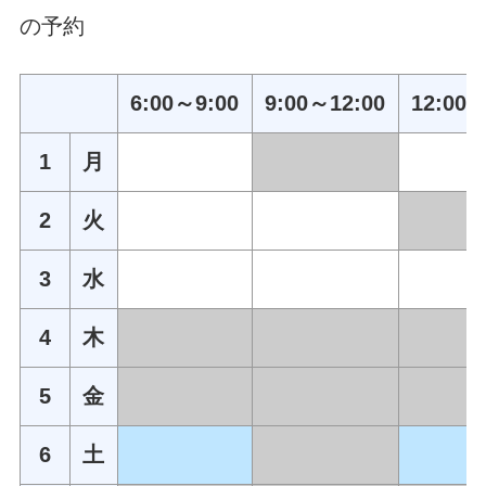
の予約
6:00～9:00
9:00～12:00
12:00～
1
月
2
火
3
水
4
木
5
金
6
土