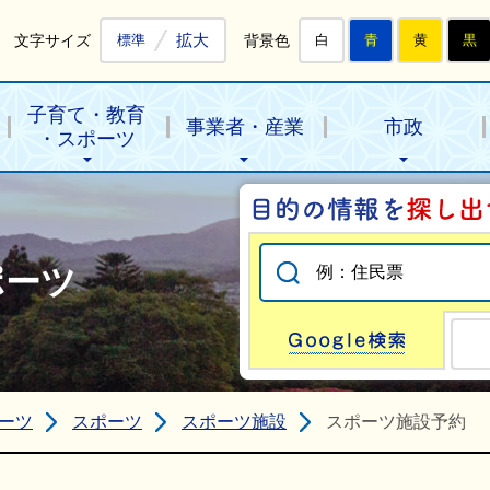
拡大
文字サイズ
背景色
標準
白
青
黄
黒
子育て・教育
事業者・産業
市政
・スポーツ
ポーツ
Go
ーツ
スポーツ
スポーツ施設
スポーツ施設予約