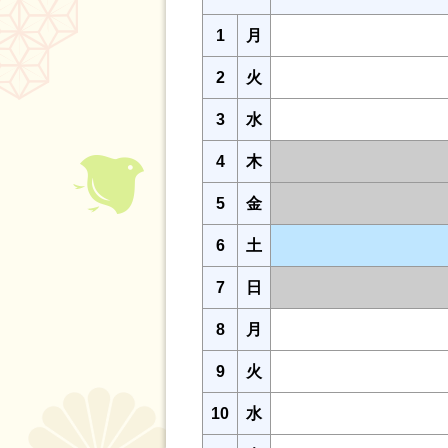
1
月
2
火
3
水
4
木
5
金
6
土
7
日
8
月
9
火
10
水