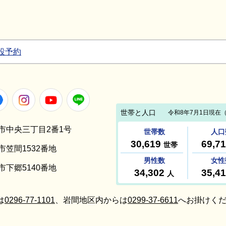
設予約
Facebook
Instagram
Youtube
LINE
笠間市中央三丁目2番1号
間市笠間1532番地
間市下郷5140番地
は
0296-77-1101
、岩間地区内からは
0299-37-6611
へお掛けくだ