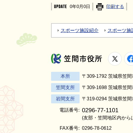
0年0月0日
印刷する
スポーツ施設紹介
スポーツ施
X
笠間市役所
本所
〒309-1792 茨城県
笠間支所
〒309-1698 茨城県笠
岩間支所
〒319-0294 茨城県笠
0296-77-1101
電話番号:
(友部・笠間地区内から
FAX番号:
0296-78-0612