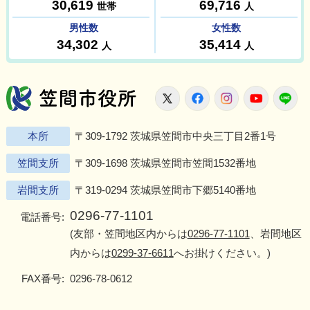
笠間市役所
X
Facebook
Instagram
Youtu
L
本所
〒309-1792 茨城県笠間市中央三丁目2番1号
笠間支所
〒309-1698 茨城県笠間市笠間1532番地
岩間支所
〒319-0294 茨城県笠間市下郷5140番地
0296-77-1101
電話番号:
(友部・笠間地区内からは
0296-77-1101
、岩間地区
内からは
0299-37-6611
へお掛けください。)
FAX番号:
0296-78-0612