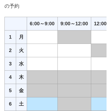
の予約
6:00～9:00
9:00～12:00
12:00～
1
月
2
火
3
水
4
木
5
金
6
土