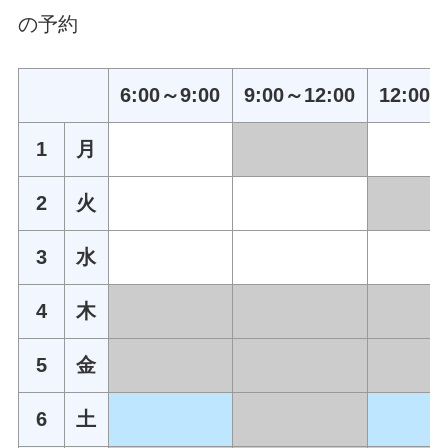
の予約
6:00～9:00
9:00～12:00
12:00～
1
月
2
火
3
水
4
木
5
金
6
土