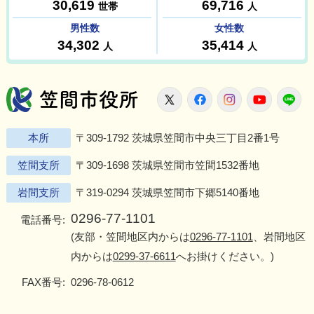
笠間市役所
X
Facebook
Instagram
Youtu
L
本所
〒309-1792 茨城県笠間市中央三丁目2番1号
笠間支所
〒309-1698 茨城県笠間市笠間1532番地
岩間支所
〒319-0294 茨城県笠間市下郷5140番地
0296-77-1101
電話番号:
(友部・笠間地区内からは
0296-77-1101
、岩間地区
内からは
0299-37-6611
へお掛けください。)
FAX番号:
0296-78-0612