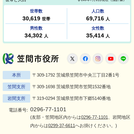
笠間市役所
X
Facebook
Instagram
Youtu
L
本所
〒309-1792 茨城県笠間市中央三丁目2番1号
笠間支所
〒309-1698 茨城県笠間市笠間1532番地
岩間支所
〒319-0294 茨城県笠間市下郷5140番地
0296-77-1101
電話番号:
(友部・笠間地区内からは
0296-77-1101
、岩間地区
内からは
0299-37-6611
へお掛けください。)