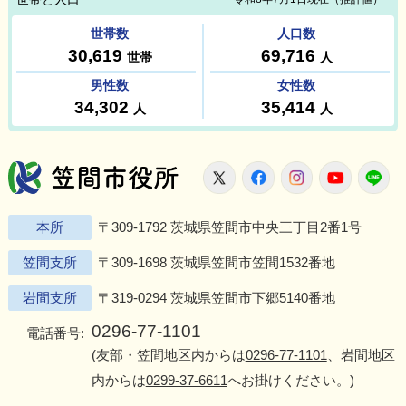
笠間市役所
X
Facebook
Instagram
Youtu
L
本所
〒309-1792 茨城県笠間市中央三丁目2番1号
笠間支所
〒309-1698 茨城県笠間市笠間1532番地
岩間支所
〒319-0294 茨城県笠間市下郷5140番地
0296-77-1101
電話番号:
(友部・笠間地区内からは
0296-77-1101
、岩間地区
内からは
0299-37-6611
へお掛けください。)