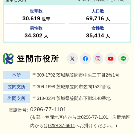
笠間市役所
X
Facebook
Instagram
Youtu
L
本所
〒309-1792 茨城県笠間市中央三丁目2番1号
笠間支所
〒309-1698 茨城県笠間市笠間1532番地
岩間支所
〒319-0294 茨城県笠間市下郷5140番地
0296-77-1101
電話番号:
(友部・笠間地区内からは
0296-77-1101
、岩間地区
内からは
0299-37-6611
へお掛けください。)