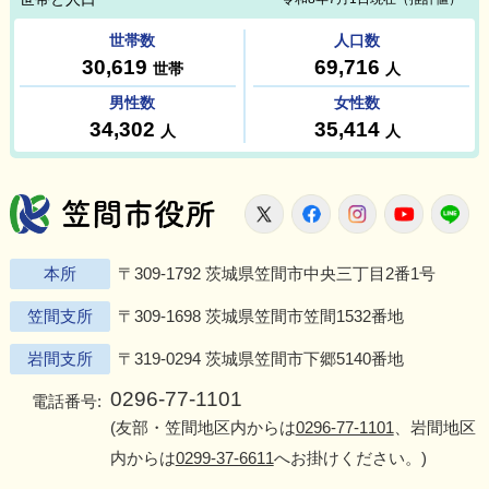
笠間市役所
X
Facebook
Instagram
Youtu
L
本所
〒309-1792 茨城県笠間市中央三丁目2番1号
笠間支所
〒309-1698 茨城県笠間市笠間1532番地
岩間支所
〒319-0294 茨城県笠間市下郷5140番地
0296-77-1101
電話番号:
(友部・笠間地区内からは
0296-77-1101
、岩間地区
内からは
0299-37-6611
へお掛けください。)