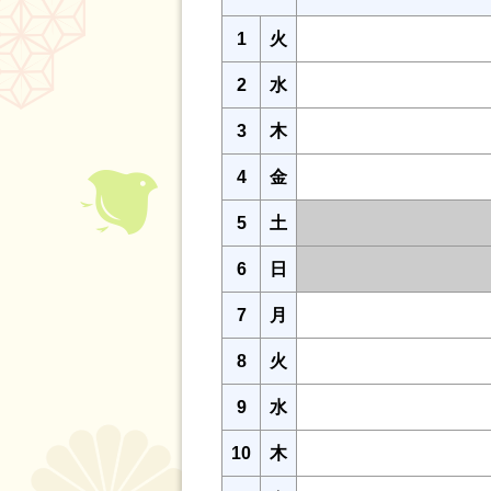
1
火
2
水
3
木
4
金
5
土
6
日
7
月
8
火
9
水
10
木