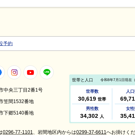
設予約
Facebook
Instagram
Youtube
LINE
笠間市中央三丁目2番1号
間市笠間1532番地
間市下郷5140番地
は
0296-77-1101
、岩間地区内からは
0299-37-6611
へお掛けくだ