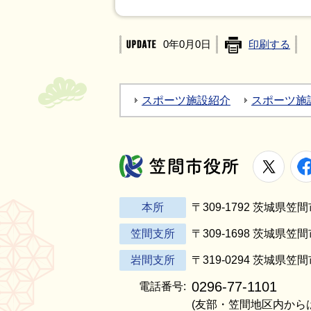
0年0月0日
印刷する
スポーツ施設紹介
スポーツ施
X
笠間市役所
本所
〒309-1792 茨城県
笠間支所
〒309-1698 茨城県笠
岩間支所
〒319-0294 茨城県笠
0296-77-1101
電話番号:
(友部・笠間地区内から