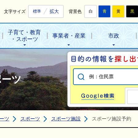
拡大
文字サイズ
背景色
標準
白
青
黄
黒
子育て・教育
事業者・産業
市政
・スポーツ
ポーツ
Go
ーツ
スポーツ
スポーツ施設
スポーツ施設予約