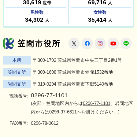
笠間市役所
X
Facebook
Instagram
Youtu
L
本所
〒309-1792 茨城県笠間市中央三丁目2番1号
笠間支所
〒309-1698 茨城県笠間市笠間1532番地
岩間支所
〒319-0294 茨城県笠間市下郷5140番地
0296-77-1101
電話番号:
(友部・笠間地区内からは
0296-77-1101
、岩間地区
内からは
0299-37-6611
へお掛けください。)
FAX番号:
0296-78-0612