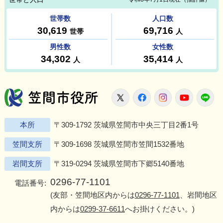
笠間市役所
X
Facebook
Instagram
Youtu
L
本所
〒309-1792 茨城県笠間市中央三丁目2番1号
笠間支所
〒309-1698 茨城県笠間市笠間1532番地
岩間支所
〒319-0294 茨城県笠間市下郷5140番地
0296-77-1101
電話番号:
(友部・笠間地区内からは
0296-77-1101
、岩間地区
内からは
0299-37-6611
へお掛けください。)