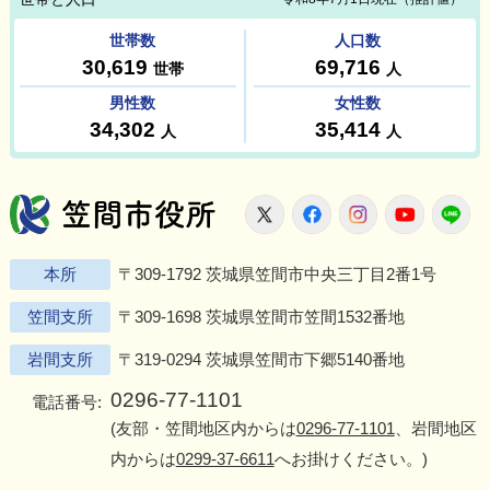
笠間市役所
X
Facebook
Instagram
Youtu
L
本所
〒309-1792 茨城県笠間市中央三丁目2番1号
笠間支所
〒309-1698 茨城県笠間市笠間1532番地
岩間支所
〒319-0294 茨城県笠間市下郷5140番地
0296-77-1101
電話番号:
(友部・笠間地区内からは
0296-77-1101
、岩間地区
内からは
0299-37-6611
へお掛けください。)