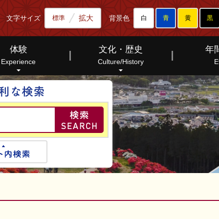
拡大
文字サイズ
背景色
標準
白
青
黄
黒
体験
文化・歴史
年
Experience
Culture/History
E
目的の情報を探し出す便
検索
サイト内検索