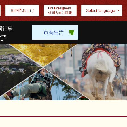
For Foreigners
音声読み上げ
Select language
外国人向け情報
間行事
市民生活
vent
利な検索