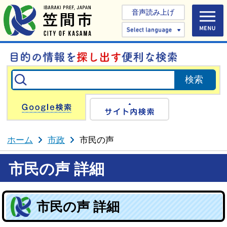
音声読み上げ
Select 
Google検索
サイト内検
ホーム
市政
市民の声
市民の声 詳細
市民の声 詳細