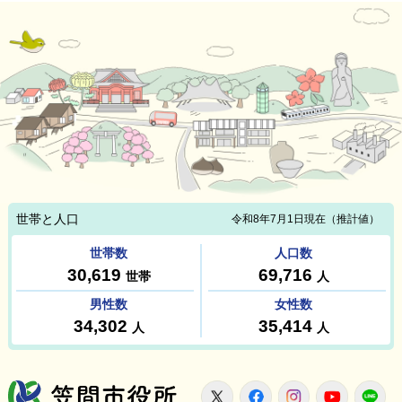
笠間市役所
X
Facebook
Instagram
Youtu
L